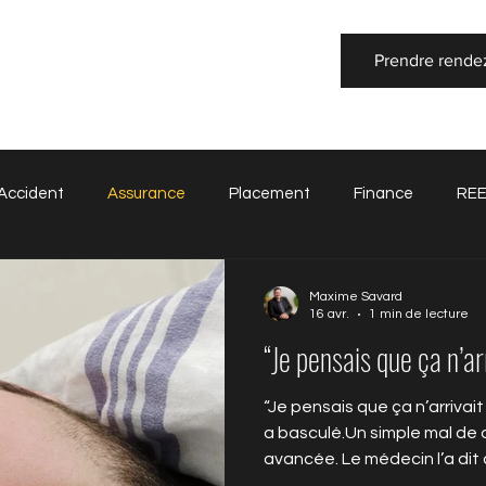
Prendre rende
Accident
Assurance
Placement
Finance
RE
Infolettre
Comptabilité
Maxime Savard
16 avr.
1 min de lecture
“Je pensais que ça n’ar
“Je pensais que ça n’arrivai
a basculé.Un simple mal de
avancée. Le médecin l’a dit 
te perdait.” Je pensais que le p