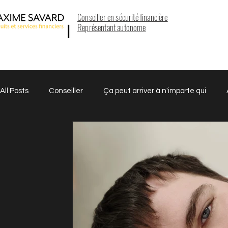
Conseiller en sécurité financière
Représentant autonome
All Posts
Conseiller
Ça peut arriver à n'importe qui
REEE
Cas Réels
Retraite
Hypothèque