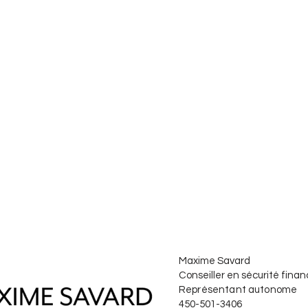
Maxime Savard
Conseiller en sécurité fina
Représentant autonome
450-501-3406