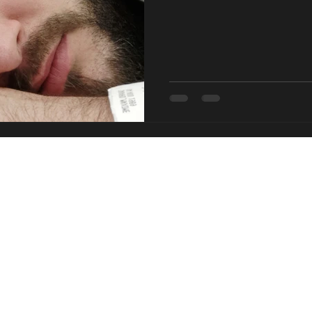
quelques semaines plus tar
Impossible de continuer mon
camionneur.