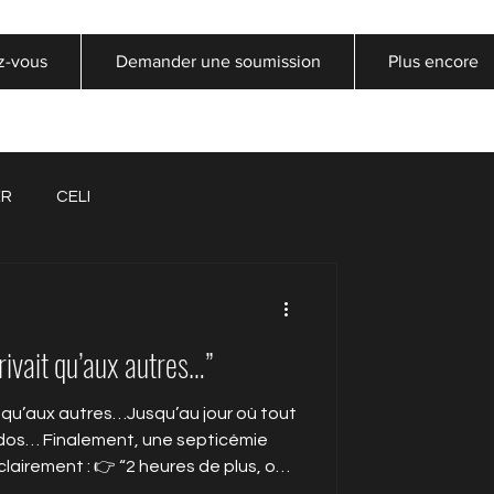
z-vous
Demander une soumission
Plus encore
ER
CELI
rivait qu’aux autres…”
t qu’aux autres…Jusqu’au jour où tout
 dos… Finalement, une septicémie
clairement : 👉 “2 heures de plus, on
ire était derrière moi. Mais