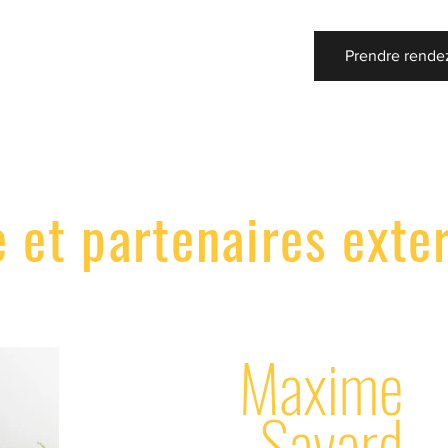
Prendre rende
 et partenaires exte
Maxime
Savard