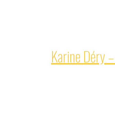
Karine Déry –
Courtière hypothécaire parte
Karine Déry accompagne ses clients 
humaine, structurée et orientée vers
son réseau, elle guide chaque person
un processus souvent complexe.
Son parcours personnel et profession