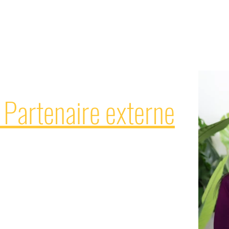
afin qu’ils puissent prendre des décisions éc
pour leur avenir et celui de leur famille.
 Partenaire externe
naire chez Multi-Prêts Hypothèque
dans leurs projets immobiliers avec une approche
 des solutions concrètes. Grâce à son expertise et à
ne à travers les différentes étapes afin de simplifier
nel lui permet de bien comprendre les réalités de ses