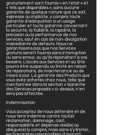
gratuitement sont fournis « en l'état » et
« tels que disponibles », sans aucune
garantie de quelque nature que ce soit,
expresse ou implicite, y compris toute
garantie d'adéquation à un usage
particulier et toute garantie concernant
la sécurité, la fiabilité, la rapidité, la
précision ou la performance de nos
services, sauf en cas de non-divulgation
malveillante de défauts. Nous ne
garantissons pas que nos Services
gratuits seront fournis sans interruption
ou sans erreur, ou qu'ils répondront à vos
besoins. L'accès aux Services et au Site
pourra être suspendu ou limité en raison
de réparations, de maintenance ou de
mises à jour. La garantie des Produits que
vous avez achetés chez nous, telle que
mentionnée dans la section « Garantie
des Services proposés » ci-dessus, n'en
sera pas affectée.
Indemnisation
Vous acceptez de nous défendre et de
nous tenir indemne contre tout(e)
réclamation, dommage, coût,
responsabilité et dépense réel(le) ou
allégué(e) (y compris, mais sans s'y limiter,
les honoraires raisonnables d'avocat)