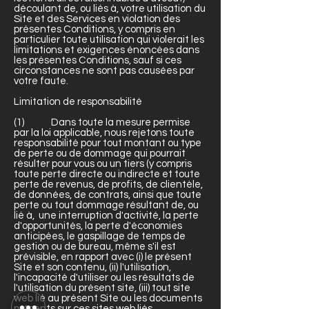
découlant de, ou liés à, votre utilisation du
Site et des Services en violation des
présentes Conditions, y compris en
particulier toute utilisation qui violerait les
limitations et exigences énoncées dans
les présentes Conditions, sauf si ces
circonstances ne sont pas causées par
votre faute.
Limitation de responsabilité
(1) Dans toute la mesure permise
par la loi applicable, nous rejetons toute
responsabilité pour tout montant ou type
de perte ou de dommage qui pourrait
résulter pour vous ou un tiers (y compris
toute perte directe ou indirecte et toute
perte de revenus, de profits, de clientèle,
de données, de contrats, ainsi que toute
perte ou tout dommage résultant de, ou
lié à, une interruption d'activité, la perte
d'opportunités, la perte d'économies
anticipées, le gaspillage de temps de
gestion ou de bureau, même s'il est
prévisible, en rapport avec (i) le présent
Site et son contenu, (ii) l'utilisation,
l'incapacité d'utiliser ou les résultats de
l'utilisation du présent site, (iii) tout site
web lié au présent Site ou les documents
présents sur ces sites web liés.