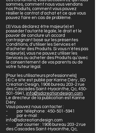
sommes, comment nous vous vendons
nos Produits, comment vous pouvez
résilier le contrat d'achat et ce que vous
pouvez faire en cas de problème.
(3) Vous déclarez être majeur(e) et
posséder l'autorité légale, le droit et le
pouvoir de conclure un accord
contraignant basé sur les présentes
Conditions, d'utiliser les Services et
d'acheter des Produits. Si vous n'êtes pas
majeur(e), vous ne pouvez utiliser les
Services ou acheter des Produits qu’avec
le consentement de vos parents ou de
votre tuteur légal.
[Pour les utilisateurs professionnels]
(4) Ce site est publié par Karine Déry , SD
Création Design, 1906 bureau 203-2 rue
des Cascades Saint-Hyacinthe, Qc,
450-
501-5941
,
info@sdcreationdesign.com
Le directeur de la publication est Karine
Déry.
Vous pouvez nous contacter :
- par téléphone :
450-501-5941
- par e-mail :
info@sdcreationdesign.com
- par courrier : 1906 bureau 203-2 rue
des Cascades Saint-Hyacinthe, Qc,