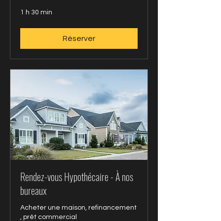
1 h 30 min
Réserver
Rendez-vous Hypothécaire - À nos
bureaux
Acheter une maison, refinancement
, prêt commercial