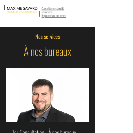
Conseiller en sécurité
financière
Représentant autonome
Nos services
À nos bureaux
1er Consultation - À nos bureaux